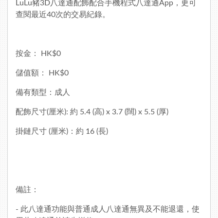
LuLu豬3D八達通配飾配合手機程式
八達通App
，更可
查閱最近40次的交易紀錄。
按金： HK$0
儲值額： HK$0
備有類型：成人
配飾尺寸(厘米): 約 5.4 (高) x 3.7 (闊) x 5.5 (厚)
掛鏈尺寸 (厘米)：約 16 (長)
備註：
- 此八達通功能與普通成人八達通無異及不能退還，使