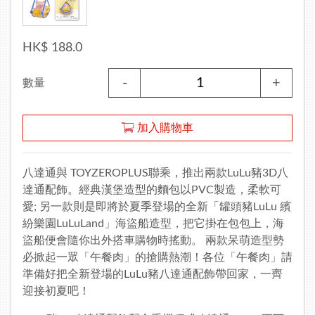
HK$ 188.0
-
+
數量
加入購物車
八達通與 TOYZEROPLUS聯乘，推出兩款LuLu豬3D八
達通配飾。經典漢堡造型的麵包以PVC製造，柔軟可
愛; 另一款則是即將於夏季登場的全新「罐頭豬LuLu 繽
紛樂園LuLuLand」海盜船造型，把它掛在包包上，海
盜船便會隨你出外搭車購物時搖動。 兩款呆萌造型勢
必掀起一眾「午餐肉」的搶購熱潮！各位「午餐肉」請
準備好把全新登場的LuLu豬八達通配飾帶回家，一齊
迎接初夏吧！