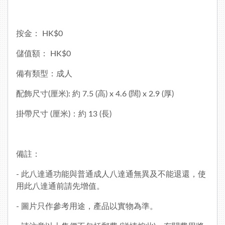
按金： HK$0
儲值額： HK$0
備有類型：成人
配飾尺寸(厘米): 約 7.5 (高) x 4.6 (闊) x 2.9 (厚)
掛帶尺寸 (厘米)：約 13 (長)
備註：
- 此八達通功能與普通成人八達通無異及不能退還，使
用此八達通前請先增值。
- 圖片只作參考用途，產品以實物為準。